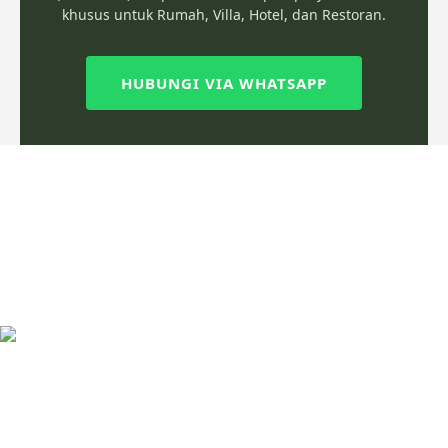
khusus untuk Rumah, Villa, Hotel, dan Restoran.
HUBUNGI VIA WHATSAPP
Rachel & Natalie Furniture is a product-oriented furniture
manufacturer, dedicated to crafting furniture with exceptional
design and quality. Our expertise lies in creating minimalist
furniture crafted from teak wood.
Jl. Soekarno Hatta No.17, Senenan, Kec. Tahunan,
Kabupaten Jepara Central Java 59426, Indonesia
Wholesale, Export & Retail : +62 813 9542 8050
Project : +62 812 2070 2000
Email: info@rachelnatalie.com